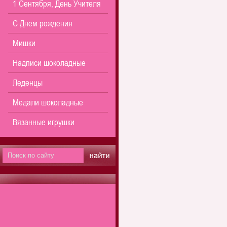
1 Сентября, День Учителя
С Днем рождения
Мишки
Надписи шоколадные
Леденцы
Медали шоколадные
Вязанные игрушки