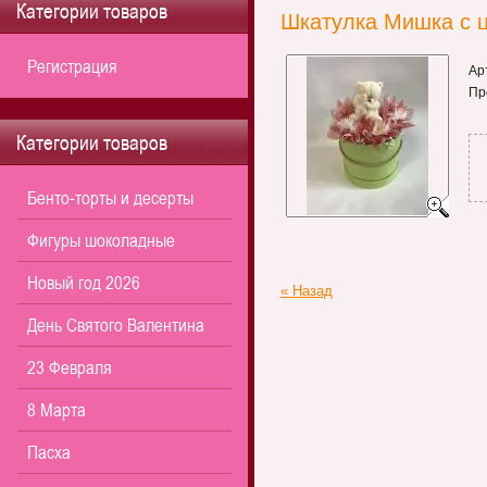
Категории товаров
Шкатулка Мишка с ц
Регистрация
Ар
Пр
Категории товаров
Бенто-торты и десерты
Фигуры шоколадные
Новый год 2026
« Назад
День Святого Валентина
23 Февраля
8 Марта
Пасха