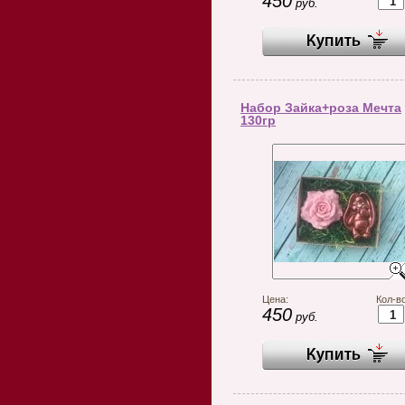
450
руб.
Набор Зайка+роза Мечта
130гр
Цена:
Кол-во
450
руб.