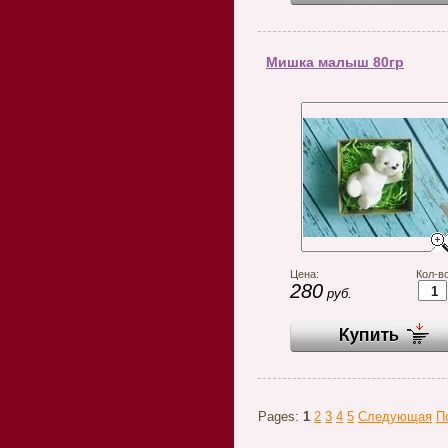
Мишка малыш 80гр
Цена:
Кол-во
280
руб.
Pages:
1
2
3
4
5
Следующая
П