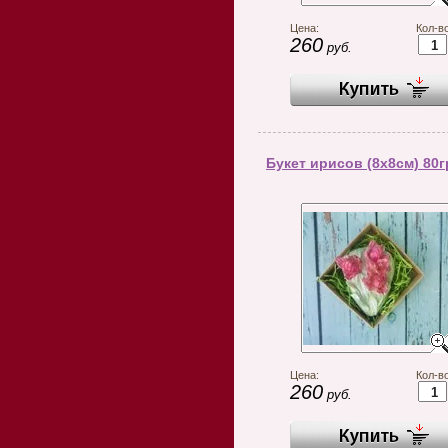
Цена:
Кол-во
260
руб.
Букет ирисов (8х8см) 80г
Цена:
Кол-во
260
руб.