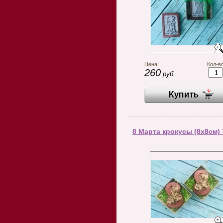
Цена:
Кол-во
260
руб.
8 Марта крокусы (8х8см) 