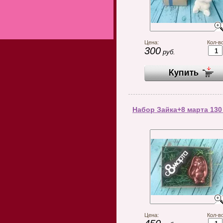
Цена:
Кол-во
300
руб.
Набор Зайка+8 марта 130
Цена:
Кол-во