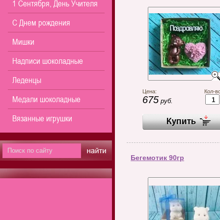
1 Сентября, День Учителя
С Днем рождения
Мишки
Надписи шоколадные
Леденцы
Цена:
Кол-во
Медали шоколадные
675
руб.
Вязанные игрушки
Бегемотик 90гр