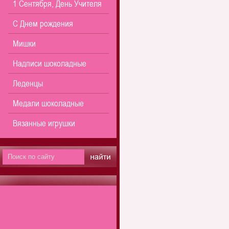
1 Сентября, День Учителя
С Днем рождения
Мишки
Надписи шоколадные
Леденцы
Медали шоколадные
Вязанные игрушки