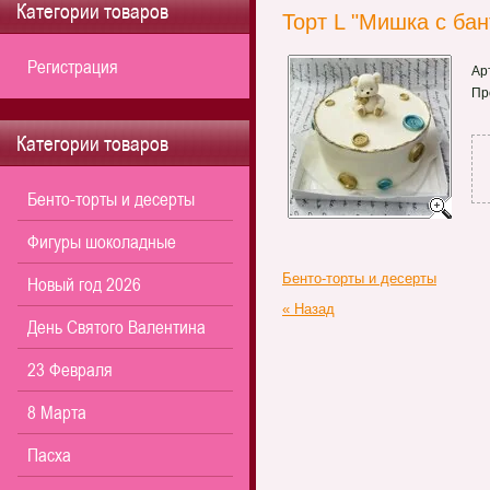
Категории товаров
Торт L "Мишка с бан
Регистрация
Ар
Пр
Категории товаров
Бенто-торты и десерты
Фигуры шоколадные
Бенто-торты и десерты
Новый год 2026
« Назад
День Святого Валентина
23 Февраля
8 Марта
Пасха