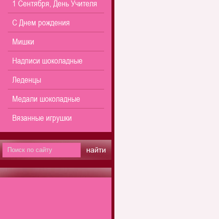
1 Сентября, День Учителя
С Днем рождения
Мишки
Надписи шоколадные
Леденцы
Медали шоколадные
Вязанные игрушки